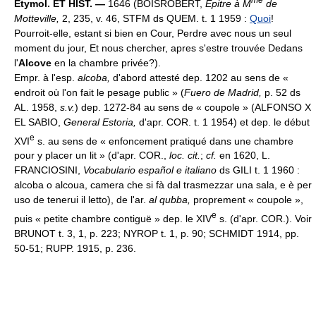
Étymol. ET HIST. —
1646 (BOISROBERT,
Epitre à M
de
Motteville,
2, 235, v. 46, STFM ds QUEM. t. 1 1959 :
Quoi
!
Pourroit-elle, estant si bien en Cour, Perdre avec nous un seul
moment du jour, Et nous chercher, apres s'estre trouvée Dedans
l'
Alcove
en la chambre privée?).
Empr. à l'esp.
alcoba,
d'abord attesté dep. 1202 au sens de «
endroit où l'on fait le pesage public » (
Fuero de Madrid,
p. 52 ds
AL. 1958,
s.v.
) dep. 1272-84 au sens de « coupole » (ALFONSO X
EL SABIO,
General Estoria,
d'apr. COR. t. 1 1954) et dep. le début
e
XVI
s. au sens de « enfoncement pratiqué dans une chambre
pour y placer un lit » (d'apr. COR.,
loc. cit.
;
cf.
en 1620, L.
FRANCIOSINI,
Vocabulario español e italiano
ds GILI t. 1 1960 :
alcoba o alcoua, camera che si fà dal trasmezzar una sala, e è per
uso de tenerui il letto), de l'ar.
al qubba,
proprement « coupole »,
e
puis « petite chambre contiguë » dep. le XIV
s. (d'apr. COR.). Voir
BRUNOT t. 3, 1, p. 223; NYROP t. 1, p. 90; SCHMIDT 1914, pp.
50-51; RUPP. 1915, p. 236.