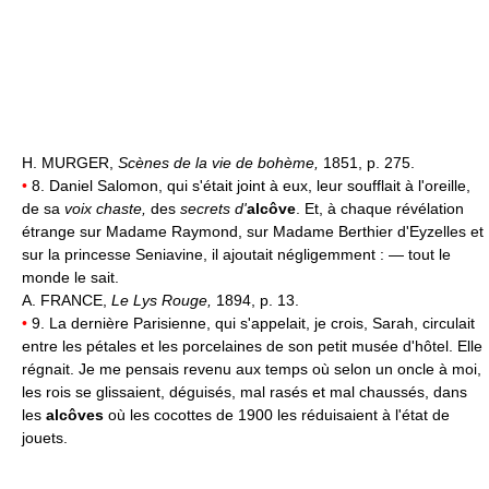
H. MURGER,
Scènes de la vie de bohème,
1851, p. 275.
•
8. Daniel Salomon, qui s'était joint à eux, leur soufflait à l'oreille,
de sa
voix chaste,
des
secrets d'
alcôve
. Et, à chaque révélation
étrange sur Madame Raymond, sur Madame Berthier d'Eyzelles et
sur la princesse Seniavine, il ajoutait négligemment : — tout le
monde le sait.
A. FRANCE,
Le Lys Rouge,
1894, p. 13.
•
9. La dernière Parisienne, qui s'appelait, je crois, Sarah, circulait
entre les pétales et les porcelaines de son petit musée d'hôtel. Elle
régnait. Je me pensais revenu aux temps où selon un oncle à moi,
les rois se glissaient, déguisés, mal rasés et mal chaussés, dans
les
alcôves
où les cocottes de 1900 les réduisaient à l'état de
jouets.