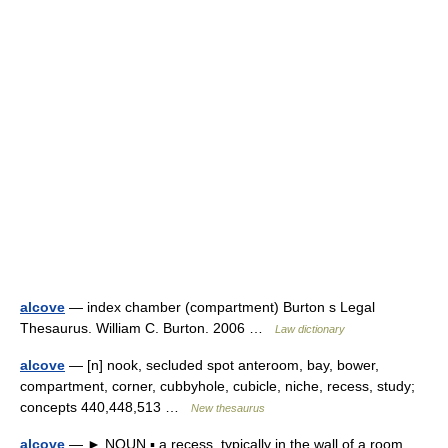
alcove
— index chamber (compartment) Burton s Legal
Thesaurus. William C. Burton. 2006 …
Law dictionary
alcove
— [n] nook, secluded spot anteroom, bay, bower,
compartment, corner, cubbyhole, cubicle, niche, recess, study;
concepts 440,448,513 …
New thesaurus
alcove
— ► NOUN ▪ a recess, typically in the wall of a room.