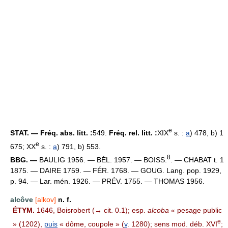
e
STAT. — Fréq. abs. litt. :
549.
Fréq. rel. litt. :
XIX
s. :
a
) 478, b) 1
e
675; XX
s. :
a
) 791, b) 553.
8
BBG. —
BAULIG 1956. — BÉL. 1957. — BOISS.
. — CHABAT t. 1
1875. — DAIRE 1759. — FÉR. 1768. — GOUG. Lang. pop. 1929,
p. 94. — Lar. mén. 1926. — PRÉV. 1755. — THOMAS 1956.
alcôve
[alkov]
n. f.
ÉTYM.
1646, Boisrobert (→ cit. 0.1); esp.
alcoba
« pesage public
e
» (1202),
puis
« dôme, coupole » (
v
. 1280); sens mod. déb. XVI
;