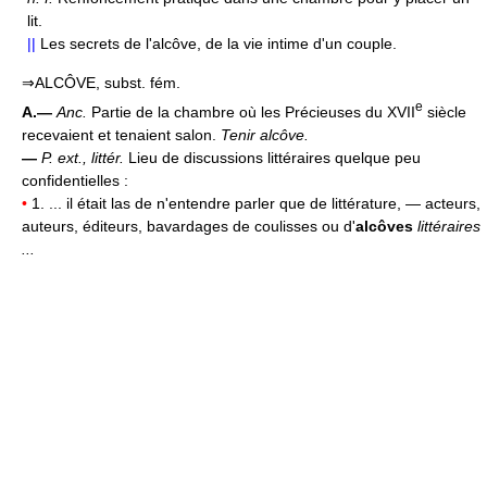
lit.
||
Les secrets de l'alcôve, de la vie intime d'un couple.
⇒ALCÔVE, subst. fém.
e
A.—
Anc.
Partie de la chambre où les Précieuses du XVII
siècle
recevaient et tenaient salon.
Tenir alcôve.
—
P. ext., littér.
Lieu de discussions littéraires quelque peu
confidentielles :
•
1. ... il était las de n'entendre parler que de littérature, — acteurs,
auteurs, éditeurs, bavardages de coulisses ou d'
alcôves
littéraires
...