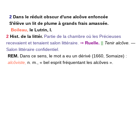
2
Dans le réduit obscur d'une alcôve enfoncée
S'élève un lit de plume à grands frais amassée.
Boileau,
le Lutrin, I.
2
Hist. de la littér.
Partie de la chambre où les Précieuses
recevaient et tenaient salon littéraire.
⇒
Ruelle.
||
Tenir alcôve.
—
Salon littéraire confidentiel.
REM.
Dans ce sens, le mot a eu un dérivé (1660, Somaize) :
alcôviste,
n. m., « bel esprit fréquentant les alcôves ».