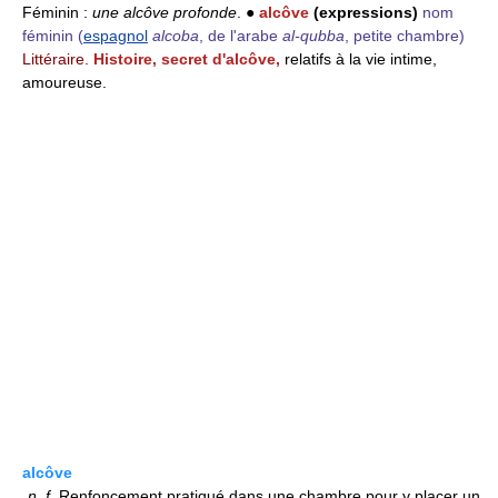
Féminin :
une alcôve profonde
. ●
alcôve
(expressions)
nom
féminin
(
espagnol
alcoba
, de l'arabe
al-qubba
, petite chambre)
Littéraire.
Histoire, secret d'alcôve,
relatifs à la vie intime,
amoureuse.
alcôve
n.
f.
Renfoncement pratiqué dans une chambre pour y placer un