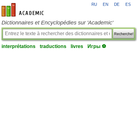
RU
EN
DE
ES
fr-academic.com
Dictionnaires et Encyclopédies sur 'Academic'
Recherche!
interprétations
traductions
livres
Игры ⚽