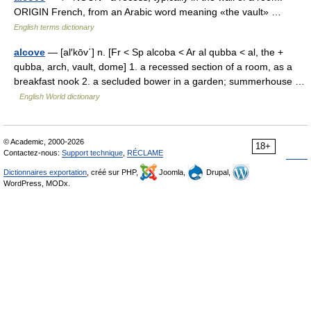
ORIGIN French, from an Arabic word meaning «the vault» …
English terms dictionary
alcove
— [al′kōv΄] n. [Fr < Sp alcoba < Ar al qubba < al, the +
qubba, arch, vault, dome] 1. a recessed section of a room, as a
breakfast nook 2. a secluded bower in a garden; summerhouse …
English World dictionary
© Academic, 2000-2026
18+
Contactez-nous:
Support technique
,
RÉCLAME
Dictionnaires exportation
, créé sur PHP,
Joomla,
Drupal,
WordPress, MODx.