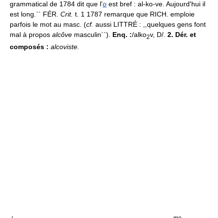
grammatical de 1784 dit que l'
o
est bref : al-ko-ve. Aujourd'hui il
est long.`` FÉR.
Crit.
t. 1 1787 remarque que RICH. emploie
parfois le mot au masc. (
cf.
aussi LITTRÉ : ,,quelques gens font
mal à propos
alcôve
masculin``).
Enq. :
/alko
v, D/.
2. Dér. et
2
composés :
alcoviste.
me