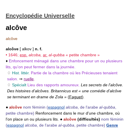
Encyclopédie Universelle
alcôve
alcôve
alcôve
[ alkov ]
n. f.
• 1646;
esp.
alcoba,
ar.
al-qubba
« petite chambre »
♦
Enfoncement ménagé dans une chambre pour un ou plusieurs
lits, qu'on peut fermer dans la journée.
♢
Hist. littér.
Partie de la chambre où les Précieuses tenaient
salon.
⇒
ruelle
.
♢
Spécialt
Lieu des rapports amoureux.
Les secrets de l'alcôve.
Des histoires d'alcôves. Britannicus est « une comédie d'alcôve
se terminant en drame de Zola »
(
Faguet
)
.
●
alcôve
nom féminin
(
espagnol
alcoba
, de l'arabe
al-qubba
,
petite chambre)
Renfoncement dans le mur d'une chambre, où
l'on place un ou plusieurs lits. ●
alcôve
(difficultés)
nom féminin
(
espagnol
alcoba
, de l'arabe
al-qubba
, petite chambre)
Genre