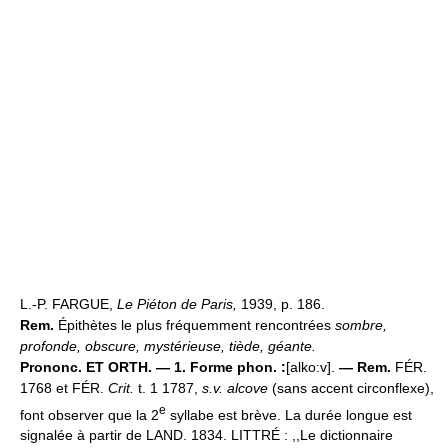
L.-P. FARGUE,
Le Piéton de Paris,
1939, p. 186.
Rem.
Épithètes le plus fréquemment rencontrées
sombre,
profonde, obscure, mystérieuse, tiède, géante.
Prononc. ET ORTH. — 1. Forme phon. :
[alko:v].
— Rem.
FÉR.
1768 et FÉR.
Crit.
t. 1 1787,
s.v. alcove
(sans accent circonflexe),
e
font observer que la 2
syllabe est brève. La durée longue est
signalée à partir de LAND. 1834. LITTRÉ : ,,Le dictionnaire