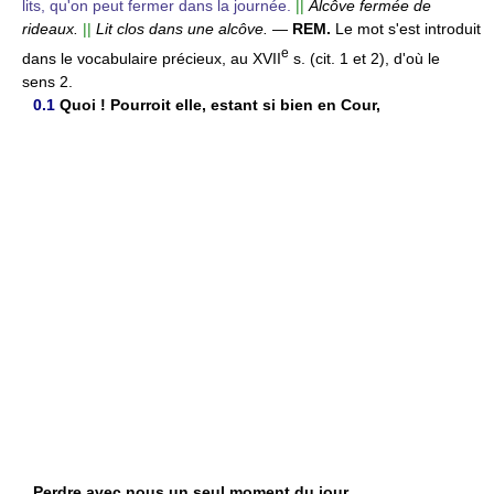
lits, qu'on peut fermer dans la journée.
||
Alcôve fermée de
rideaux.
||
Lit clos dans une alcôve.
—
REM.
Le mot s'est introduit
e
dans le vocabulaire précieux, au XVII
s. (cit. 1 et 2), d'où le
sens 2.
0.1
Quoi ! Pourroit elle, estant si bien en Cour,
Perdre avec nous un seul moment du jour