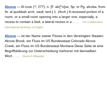
Alcove
— Al cove (?; 277), n. [F. alc[^o]ve, Sp. or Pg. alcoba, from
Ar. al quobbah arch, vault, tent.] 1. (Arch.) A recessed portion of a
room, or a small room opening into a larger one; especially, a
recess to contain a bed; a lateral recess in a… …
The Collaborative
International Dictionary of English
Alcove
— ist der Name zweier Flüsse in den Vereinigten Staaten:
Alcove Brook, ein Fluss im US Bundesstaat Colorado Alcove
Creek, ein Fluss im US Bundesstaat Montana Diese Seite ist eine
Begriffsklärung zur Unterscheidung mehrerer mit demselben
Wort… …
Deutsch Wikipedia