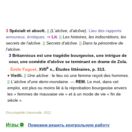
3
Spécialt et absolt.
||
(L'alcôve, d'alcôve).
Lieu des rapports
amoureux, érotiques.
⇒
Lit.
||
Les histoires, les indiscrétions, les
secrets de l'alcôve.
||
Secrets d'alcôve.
||
Dans la pénombre de
l'alcôve.
3
Britannicus est une tragédie bourgeoise, une intrigue de
cour, une comédie d'alcôve se terminant en drame de Zola.
e
Émile Faguet,
XVII
s., Études littéraires, p. 313.
♦
Vieilli.
||
Une alcôve :
le lieu où une femme reçoit des hommes.
||
L'alcôve d'une demi-mondaine.
—
REM.
Le mot, dans cet
emploi, est plus ou moins lié à la réprobation bourgeoise envers
les « femmes de mauvaise vie » et à un mode de vie « fin de
siècle ».
Encyclopédie Universelle
.
2012
.
Игры ⚽
Поможем решить контрольную работу