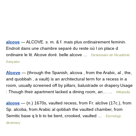
alcove
— ALCOVE. s. m. & f. mais plus ordinairement feminin.
Endroit dans une chambre separé du reste où l on place d
ordinaire le lit. Alcove doré. belle alcove …
Dictionnaire de l'Académie
française
Alcove
— (through the Spanish, alcova , from the Arabic, al , the,
and quobbah , a vault) is an architectural term for a recess in a
room, usually screened off by pillars, balustrade or drapery.Usage
: Though their apartment lacked a dining room, an… …
Wikipedia
alcove
— (n.) 1670s, vaulted recess, from Fr. alcôve (17c.), from
Sp. alcoba, from Arabic al qobbah the vaulted chamber, from
Semitic base q b b to be bent, crooked, vaulted …
Etymology
dictionary