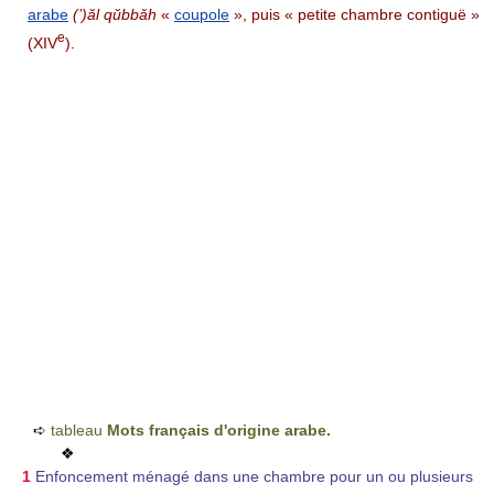
arabe
(’)ăl qŭbbǎh
«
coupole
», puis « petite chambre contiguë »
e
(XIV
).
➪
tableau
Mots français d'origine arabe.
❖
1
Enfoncement ménagé dans une chambre pour un ou plusieurs