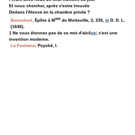
Et nous chercher, après s'estre trouvée
Dedans l'Alcove en la chambre privée ?
me
Boisrobert,
Épître à M
de Motteville, 2, 235,
in
D. D. L.
(1646).
1
Ne vous étonnez pas de ce mot d'alcô
ve
; c'est une
invention moderne.
La Fontaine,
Psyché, I.